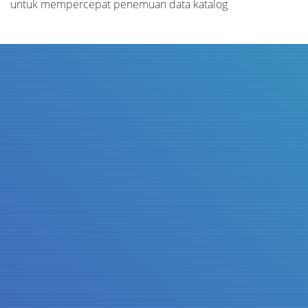
untuk mempercepat penemuan data katalog
Judul
Pengarang
Subjek
ISBN/ISSN
Tipe Koleksi
Lokasi